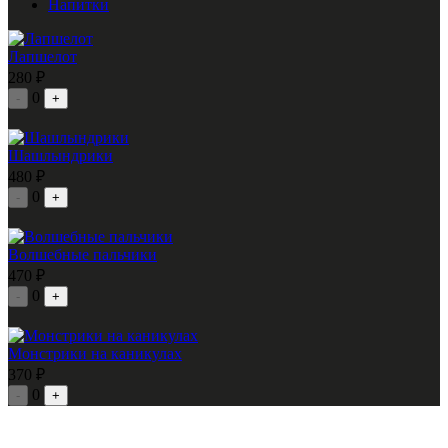
Напитки
Лапшелот
280 ₽
0
-
+
Шашлындрики
480 ₽
0
-
+
Волшебные пальчики
470 ₽
0
-
+
Монстрики на каникулах
370 ₽
0
-
+