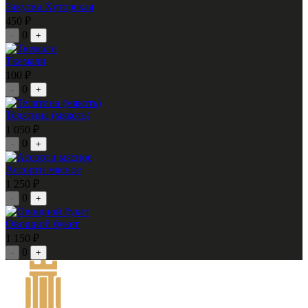
Закуска Хуторская
450 ₽
0
-
+
Ткемали
100 ₽
0
-
+
Телятина (мякоть)
1 050 ₽
0
-
+
Ассорти мясное
1 250 ₽
0
-
+
Овощной букет
1 150 ₽
0
-
+