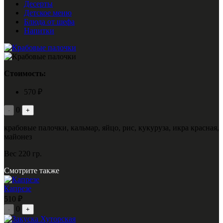
Десерты
Детское меню
Блюда от шефа
Напитки
Стоимость:
570 ₽
0
-
+
крабовые палочки, кальмар, яйцо, рис, кукуруза, икра красная,
майонез
Вес 220 гр.
Смотрите также
Капрезе
510 ₽
0
-
+