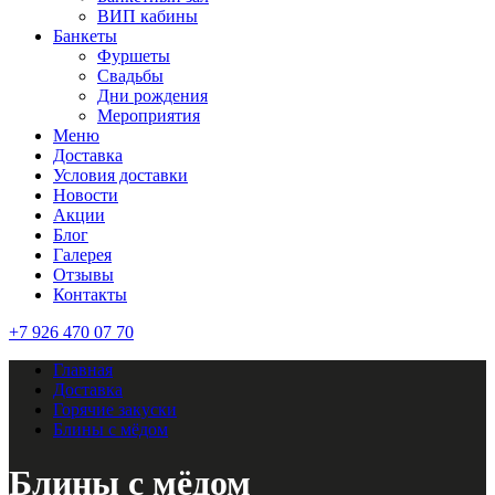
ВИП кабины
Банкеты
Фуршеты
Свадьбы
Дни рождения
Мероприятия
Меню
Доставка
Условия доставки
Новости
Акции
Блог
Галерея
Отзывы
Контакты
+7 926 470 07 70
Главная
Доставка
Горячие закуски
Блины с мёдом
Блины с мёдом