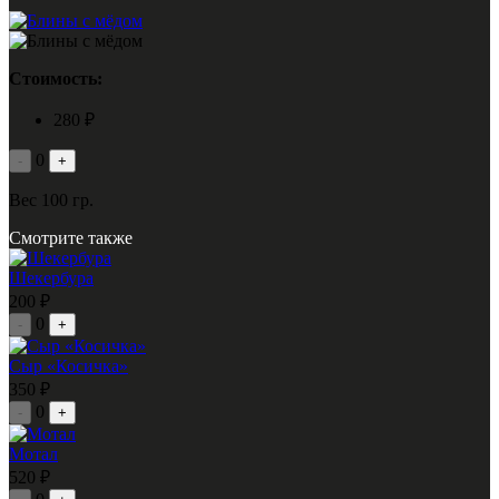
Стоимость:
280 ₽
0
-
+
Вес 100 гр.
Смотрите также
Шекербура
200 ₽
0
-
+
Сыр «Косичка»
350 ₽
0
-
+
Мотал
520 ₽