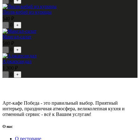
0
-
+
Люля-кебаб из курицы
540 ₽
0
-
+
Мангал-салат
580 ₽
0
-
+
Аджапсандал
1 300 ₽
0
-
+
Арт-кафе Победа - это правильный выбор. Приятный
интерьер, праздничная атмосфера, великолепная кухня и
отменный сервис - всё к Вашим услугам!
О нас
О ресторане