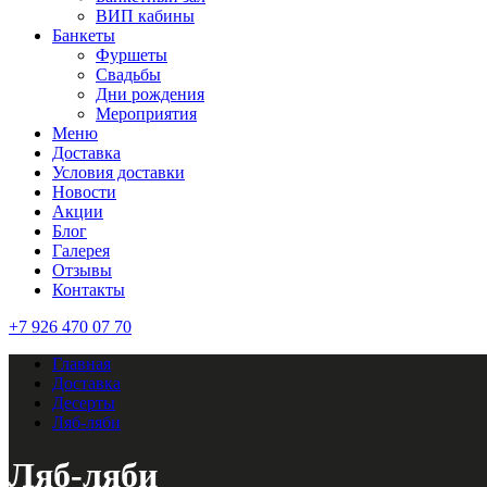
ВИП кабины
Банкеты
Фуршеты
Свадьбы
Дни рождения
Мероприятия
Меню
Доставка
Условия доставки
Новости
Акции
Блог
Галерея
Отзывы
Контакты
+7 926 470 07 70
Главная
Доставка
Десерты
Ляб-ляби
Ляб-ляби