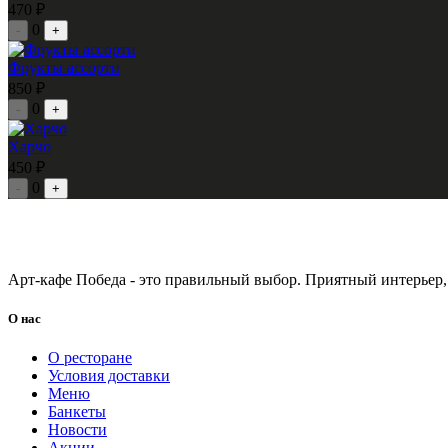
470 ₽
0
-
+
Фрукты ассорти
850 ₽
0
-
+
Харчо
450 ₽
0
-
+
Арт-кафе Победа - это правильный выбор. Приятный интерьер,
О нас
О ресторане
Условия доставки
Меню
Банкеты
Новости
Акции