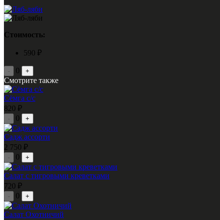
Стоимость:
590 ₽
0
-
+
Смотрите также
Сёмга с/с
820 ₽
0
-
+
Садж ассорти
2 750 ₽
0
-
+
Салат с тигровыми креветками
720 ₽
0
-
+
Салат Охотничий