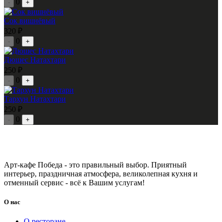
0
-
+
Сок вишнёвый
320 ₽
0
-
+
Дюшес Натахтари
250 ₽
0
-
+
Тархун Натахтари
250 ₽
0
-
+
Арт-кафе Победа - это правильный выбор. Приятный
интерьер, праздничная атмосфера, великолепная кухня и
отменный сервис - всё к Вашим услугам!
О нас
О ресторане