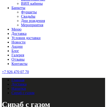
ВИП кабины
Банкеты
Фуршеты
Свадьбы
Дни рождения
Мероприятия
Меню
Доставка
Условия доставки
Новости
Акции
Блог
Галерея
Отзывы
Контакты
+7 926 470 07 70
Главная
Доставка
Напитки
Сираб с газом
Сираб с газом