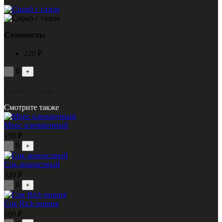
Стоимость:
220 ₽
0
-
+
Сираб с газом
Смотрите также
Морс клюквенный
150 ₽
0
-
+
Сок ананасовый
320 ₽
0
-
+
Сок Rich вишня
160 ₽