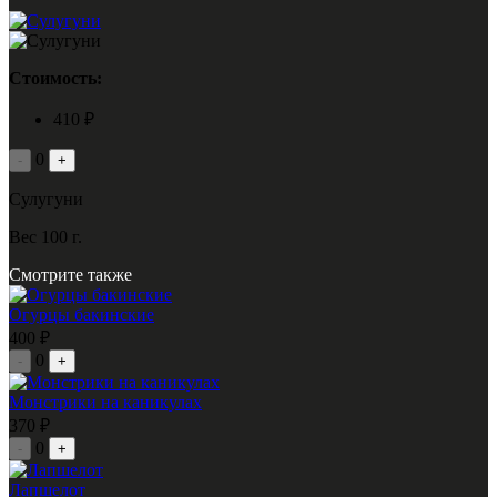
Стоимость:
410 ₽
0
-
+
Сулугуни
Вес 100 г.
Смотрите также
Огурцы бакинские
400 ₽
0
-
+
Монстрики на каникулах
370 ₽
0
-
+
Лапшелот