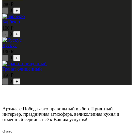
280 ₽
0
-
+
Барбекю
100 ₽
0
-
+
Кускус
190 ₽
0
-
+
Гранат очищенный
350 ₽
0
-
+
Арт-кафе Победа - это правильный выбор. Приятный
интерьер, праздничная атмосфера, великолепная кухня и
отменный сервис - всё к Вашим услугам!
О нас