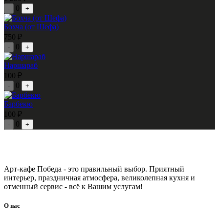
0
-
+
Бохча (от Шефа)
750 ₽
0
-
+
Наршараб
100 ₽
0
-
+
Барбекю
100 ₽
0
-
+
Арт-кафе Победа - это правильный выбор. Приятный
интерьер, праздничная атмосфера, великолепная кухня и
отменный сервис - всё к Вашим услугам!
О нас