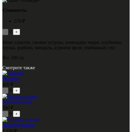
Стоимость:
570 ₽
0
-
+
Микс салатов, свежие огурцы, помидоры черри, клубника,
груша, дорблю, миндаль, куриное филе, имбирный соус
Вес 200 гр.
Смотрите также
Чизкейк
420 ₽
0
-
+
Бараньи почки
590 ₽
0
-
+
Ассорти мясное
1 250 ₽