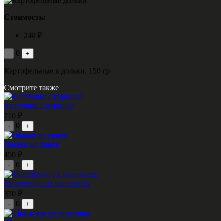
Стоимость:
240 ₽
0
-
+
Картофельные в дольки, 150 гр
Смотрите также
Фетучини с курицей
710 ₽
0
-
+
Овощи на гриле
450 ₽
0
-
+
Монстрики на каникулах
370 ₽
0
-
+