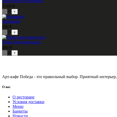
Шах-плов из телятины
2 450 ₽
0
-
+
Наршараб
100 ₽
0
-
+
Помидоры бакинские
400 ₽
0
-
+
Арт-кафе Победа - это правильный выбор. Приятный интерьер,
О нас
О ресторане
Условия доставки
Меню
Банкеты
Новости