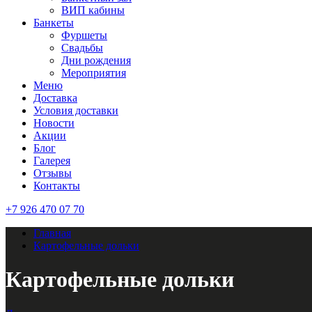
ВИП кабины
Банкеты
Фуршеты
Свадьбы
Дни рождения
Мероприятия
Меню
Доставка
Условия доставки
Новости
Акции
Блог
Галерея
Отзывы
Контакты
+7 926 470 07 70
Главная
Картофельные дольки
Картофельные дольки