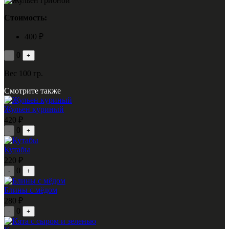
Стоимость:
400 ₽
0
-
+
Вес 100 гр.
Смотрите также
Жульен куриный
420 ₽
0
-
+
Кутабы
220 ₽
0
-
+
Блины с мёдом
280 ₽
0
-
+