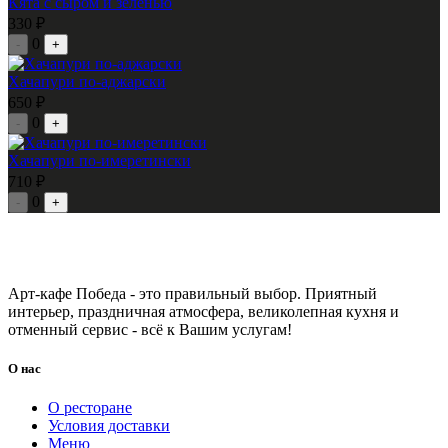
Кята с сыром и зеленью
330 ₽
0
-
+
Хачапури по-аджарски
650 ₽
0
-
+
Хачапури по-имеретински
710 ₽
0
-
+
Арт-кафе Победа - это правильный выбор. Приятный
интерьер, праздничная атмосфера, великолепная кухня и
отменный сервис - всё к Вашим услугам!
О нас
О ресторане
Условия доставки
Меню