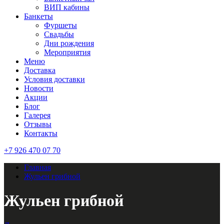
ВИП кабины
Банкеты
Фуршеты
Свадьбы
Дни рождения
Мероприятия
Меню
Доставка
Условия доставки
Новости
Акции
Блог
Галерея
Отзывы
Контакты
+7 926 470 07 70
Главная
Жульен грибной
Жульен грибной