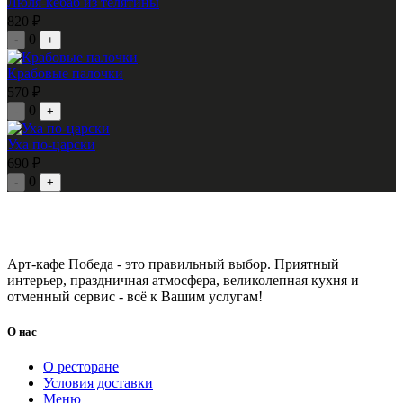
Люля-кебаб из телятины
820 ₽
0
-
+
Крабовые палочки
570 ₽
0
-
+
Уха по-царски
690 ₽
0
-
+
Арт-кафе Победа - это правильный выбор. Приятный
интерьер, праздничная атмосфера, великолепная кухня и
отменный сервис - всё к Вашим услугам!
О нас
О ресторане
Условия доставки
Меню