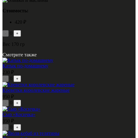
Стоимость:
420 ₽
0
-
+
Вес 170 гр
Смотрите также
Катык по-домашнему
230 ₽
0
-
+
Креветки королевские жареные
950 ₽
0
-
+
Сыр «Косичка»
350 ₽
0
-
+