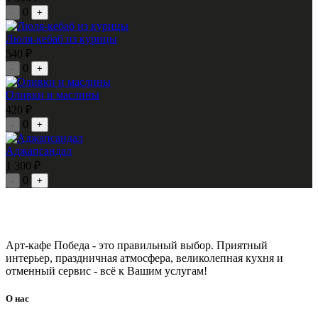
0
-
+
Люля-кебаб из курицы
540 ₽
0
-
+
Оливки и маслины
420 ₽
0
-
+
Аджапсандал
1 300 ₽
0
-
+
Арт-кафе Победа - это правильный выбор. Приятный
интерьер, праздничная атмосфера, великолепная кухня и
отменный сервис - всё к Вашим услугам!
О нас