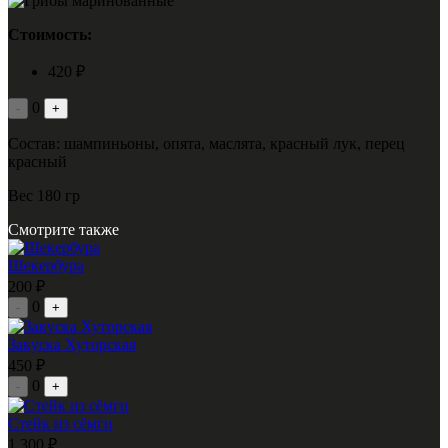
Стоимость:
420 ₽
0
-
+
Состав: шампиньоны, опята, маслята, красный лук, перец
красный
Вес 180 гр
Смотрите также
Шекербура
200 ₽
0
-
+
Закуска Хуторская
450 ₽
0
-
+
Стейк из сёмги
1 300 ₽