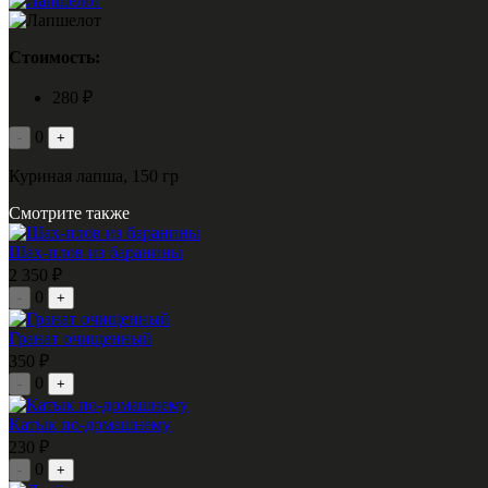
Стоимость:
280 ₽
0
-
+
Куриная лапша, 150 гр
Смотрите также
Шах-плов из баранины
2 350 ₽
0
-
+
Гранат очищенный
350 ₽
0
-
+
Катык по-домашнему
230 ₽
0
-
+