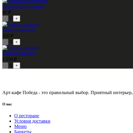
Лепёшка тандырная
80 ₽
0
-
+
Сёмга с авокадо
520 ₽
0
-
+
Курица лявянги
1 530 ₽
0
-
+
Арт-кафе Победа - это правильный выбор. Приятный интерьер,
О нас
О ресторане
Условия доставки
Меню
Банкеты