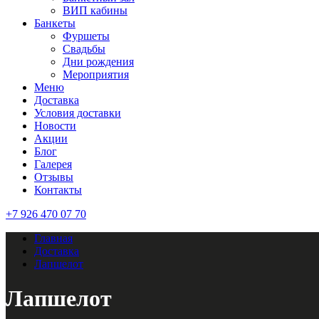
ВИП кабины
Банкеты
Фуршеты
Свадьбы
Дни рождения
Мероприятия
Меню
Доставка
Условия доставки
Новости
Акции
Блог
Галерея
Отзывы
Контакты
+7 926 470 07 70
Главная
Доставка
Лапшелот
Лапшелот