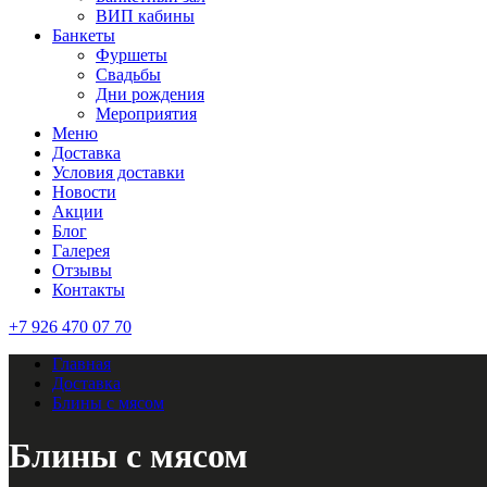
ВИП кабины
Банкеты
Фуршеты
Свадьбы
Дни рождения
Мероприятия
Меню
Доставка
Условия доставки
Новости
Акции
Блог
Галерея
Отзывы
Контакты
+7 926 470 07 70
Главная
Доставка
Блины с мясом
Блины с мясом