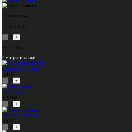
Стоимость:
340 ₽
0
-
+
Вес 120 гр.
Смотрите также
Крабовые палочки
570 ₽
0
-
+
Аджапсандал
1 300 ₽
0
-
+
Баранина (мякоть)
840 ₽
0
-
+