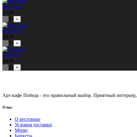
Бастурма
370 ₽
0
-
+
Наполеон
430 ₽
0
-
+
Ткемали
100 ₽
0
-
+
Арт-кафе Победа - это правильный выбор. Приятный интерьер,
О нас
О ресторане
Условия доставки
Меню
Банкеты